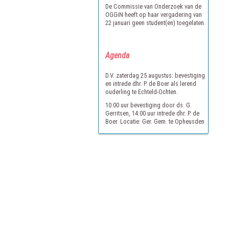
De Commissie van Onderzoek van de
OGGiN heeft op haar vergadering van
22 januari geen student(en) toegelaten.
Agenda
D.V. zaterdag 25 augustus: bevestiging
en intrede dhr. P. de Boer als lerend
ouderling te Echteld-Ochten.
10.00 uur bevestiging door ds. G.
Gerritsen, 14.00 uur intrede dhr. P. de
Boer. Locatie: Ger. Gem. te Opheusden