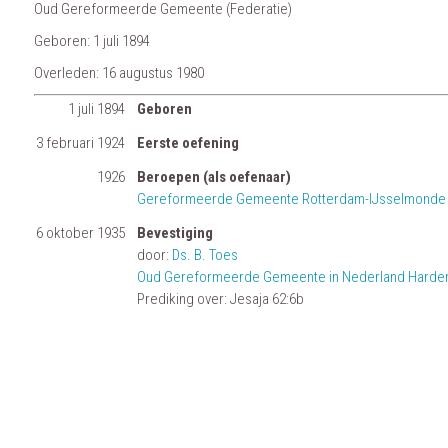
Oud Gereformeerde Gemeente (Federatie)
Geboren: 1 juli 1894
Overleden: 16 augustus 1980
1 juli 1894
Geboren
3 februari 1924
Eerste oefening
1926
Beroepen (als oefenaar)
Gereformeerde Gemeente Rotterdam-IJsselmonde
6 oktober 1935
Bevestiging
door:
Ds. B. Toes
Oud Gereformeerde Gemeente in Nederland Harder
Prediking over: Jesaja 62:6b