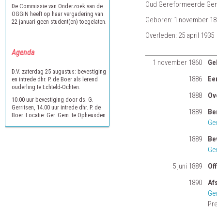
Oud Gereformeerde Gem
De Commissie van Onderzoek van de
OGGiN heeft op haar vergadering van
Geboren: 1 november 18
22 januari geen student(en) toegelaten.
Overleden: 25 april 1935
Agenda
1 november 1860
Ge
D.V. zaterdag 25 augustus: bevestiging
1886
Ee
en intrede dhr. P. de Boer als lerend
ouderling te Echteld-Ochten.
1888
Ov
10.00 uur bevestiging door ds. G.
Gerritsen, 14.00 uur intrede dhr. P. de
1889
Be
Boer. Locatie: Ger. Gem. te Opheusden
Ge
1889
Be
Ge
5 juni 1889
Off
1890
Af
Ge
Pre